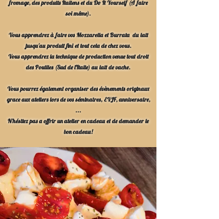
fromage, des produits Italiens et du Do It Yourself (A faire
soi même).
Vous apprendrez à faire vos Mozzarella et Burrata du lait
jusqu'au produit fini et tout cela de chez vous.
Vous apprendrez la technique de production venue tout droit
des Pouilles (Sud de l'Italie) au
lait de vache.
Vous pourrez également organiser des évènements originaux
grace aux ateliers lors de vos séminaires, EVJF, anniversaire,
...
N'hésitez pas a offrir un atelier en cadeau et de demander le
bon cadeau!