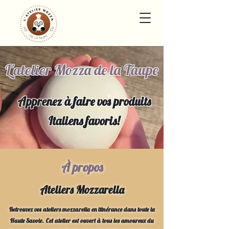
L'atelier Mozza de la Taupe
Apprenez à faire vos produits
Italiens favoris!
À propos
Ateliers Mozzarella
Retrouvez vos ateliers mozzarella en itinérance dans toute la
Haute Savoie. Cet atelier est ouvert à tous les amoureux du